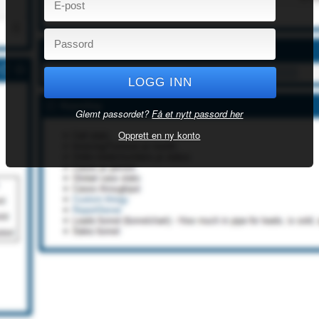
Glemt passordet?
Få et nytt passord her
Opprett en ny konto